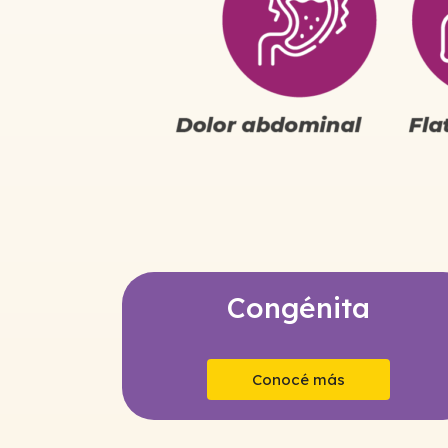
Congénita
Conocé más